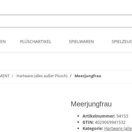
MEN
PLÜSCHARTIKEL
SPIELWAREN
SPIELZEU
IMENT
Hartware (alles außer Plüsch)
Meerjungfrau
Meerjungfrau
Artikelnummer:
94153
GTIN:
4029069941532
Kategorie:
Hartware (all