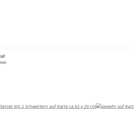
all
5mm