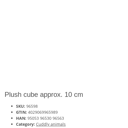
Plush cube approx. 10 cm
SKU:
96598
GTIN:
4029069965989
HAN:
95053 96530 96563
Category:
Cuddly animals